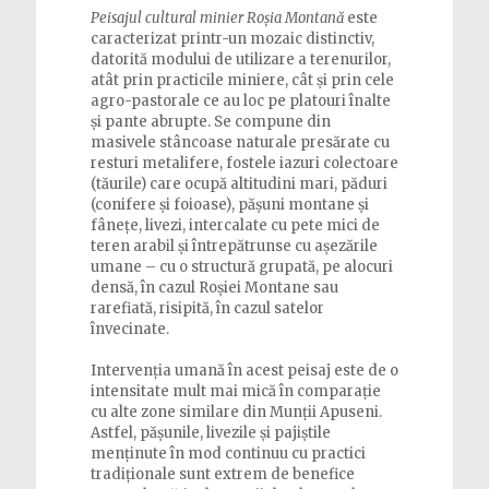
Peisajul cultural minier Roșia Montană
este
caracterizat printr-un mozaic distinctiv,
datorită modului de utilizare a terenurilor,
atât prin practicile miniere, cât și prin cele
agro-pastorale ce au loc pe platouri înalte
și pante abrupte. Se compune din
masivele stâncoase naturale presărate cu
resturi metalifere, fostele iazuri colectoare
(tăurile) care ocupă altitudini mari, păduri
(conifere și foioase), pășuni montane și
fânețe, livezi, intercalate cu pete mici de
teren arabil și întrepătrunse cu așezările
umane – cu o structură grupată, pe alocuri
densă, în cazul Roșiei Montane sau
rarefiată, risipită, în cazul satelor
învecinate.
Intervenția umană în acest peisaj este de o
intensitate mult mai mică în comparație
cu alte zone similare din Munții Apuseni.
Astfel, pășunile, livezile și pajiștile
menținute în mod continuu cu practici
tradiționale sunt extrem de benefice