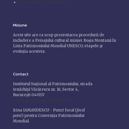
Lista indicativă a României
Misiune
Acest site are ca scop prezentarea procedurii de
includere a Peisajului cultural minier Roșia Montană în
Lista Patrimoniului Mondial UNESCO, etapele și
evoluția acesteia.
Contact
Institutul Național al Patrimoniului, strada
Ienăchiță Văcărescu nr. 16, Sector 4,
București 040157
secretariat@patrimoniu.gov.ro
Irina IAMANDESCU - Punct focal (
focal
point
) pentru Convenția Patrimoniului
Mondial.